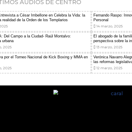
TIMOS AUDIOS DE CENTRO
trevista a César Imbellone en Celebra la Vida: la
Fernando Raspo: Innov
 realidad de la Orden de los Templarios
Personal
 2025
14 marzo, 2025
Del Campo a la Ciudad- Raúl Montalvo:
El abogado de la famil
a urbana
perspectiva sobre la i
, 2025
13 marzo, 2025
va por el Torneo Nacional de Kick Boxing y MMA en
Verónica Navarro Alegr
las reformas legislativ
, 2025
12 marzo, 2025