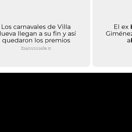
Los carnavales de Villa
El ex
ueva llegan a su fin y así
Giménez
quedaron los premios
a
26/01/2026
8:31