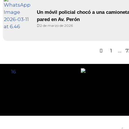
Un móvil policial chocó a una camionet
pared en Av. Perón
12 de marzo de 2026
1
…
7