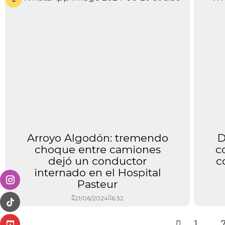
Arroyo Algodón: tremendo
D
choque entre camiones
c
dejó un conductor
c
internado en el Hospital
Pasteur
21/06/2024
6:32
1
…