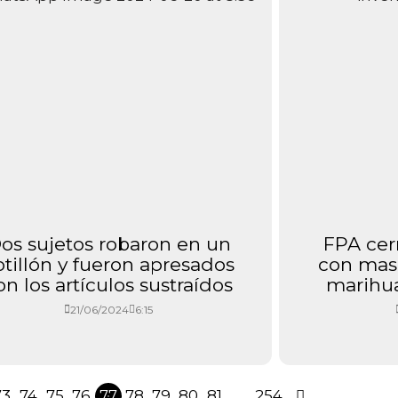
os sujetos robaron en un
FPA cer
otillón y fueron apresados
con mas 
on los artículos sustraídos
marihua
21/06/2024
6:15
73
74
75
76
77
78
79
80
81
…
254