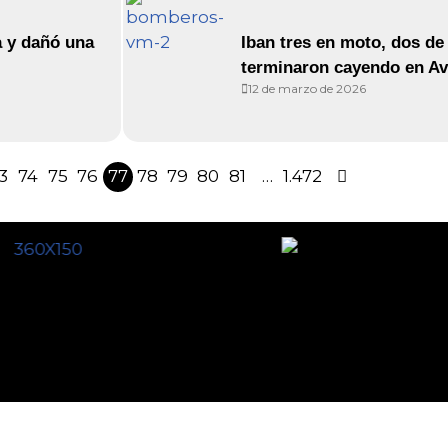
a y dañó una
Iban tres en moto, dos de
terminaron cayendo en Av
12 de marzo de 2026
3
74
75
76
77
78
79
80
81
…
1.472