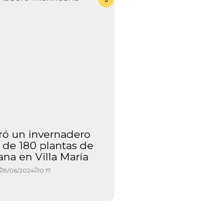
ró un invernadero
Recuperaron u
de 180 plantas de
habían robado
na en Villa María
Nuev
19/06/2024
10:17
19/06/202