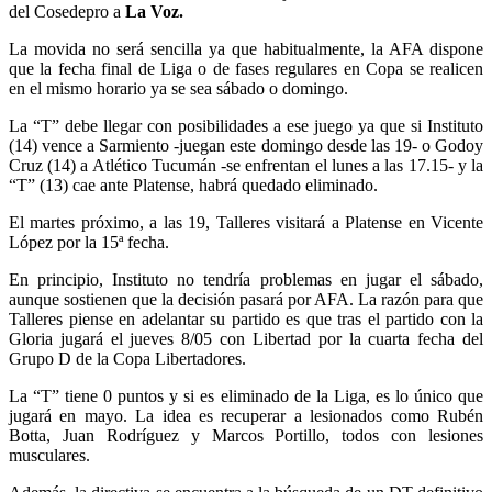
del Cosedepro a
La Voz.
La movida no será sencilla ya que habitualmente, la AFA dispone
que la fecha final de Liga o de fases regulares en Copa se realicen
en el mismo horario ya se sea sábado o domingo.
La “T” debe llegar con posibilidades a ese juego ya que si Instituto
(14) vence a Sarmiento -juegan este domingo desde las 19- o Godoy
Cruz (14) a Atlético Tucumán -se enfrentan el lunes a las 17.15- y la
“T” (13) cae ante Platense, habrá quedado eliminado.
El martes próximo, a las 19, Talleres visitará a Platense en Vicente
López por la 15ª fecha.
En principio, Instituto no tendría problemas en jugar el sábado,
aunque sostienen que la decisión pasará por AFA. La razón para que
Talleres piense en adelantar su partido es que tras el partido con la
Gloria jugará el jueves 8/05 con Libertad por la cuarta fecha del
Grupo D de la Copa Libertadores.
La “T” tiene 0 puntos y si es eliminado de la Liga, es lo único que
jugará en mayo. La idea es recuperar a lesionados como Rubén
Botta, Juan Rodríguez y Marcos Portillo, todos con lesiones
musculares.