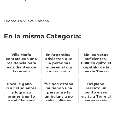
Fuente: La Nueva Mañana
En la misma Categoría:
Villa María
En Argentina,
Sin los votos
contará con una
advierten que
suficientes,
residencia para
14 personas
Bullrich quitó el
estudiantes de
mueren al día
capítulo de la
la región
por suicidio
Ley de Tierras
del d...
Boca le ganó 1-
“Se nos estaba
Belgrano
0 a Estudiantes
muriendo una
rescató un
y logró su
persona y la
punto en su
primer triunfo
ambulancia no
visita a Tigre al
en el Clausura
salía”, dijo un
empatar sin
bombero q...
goles