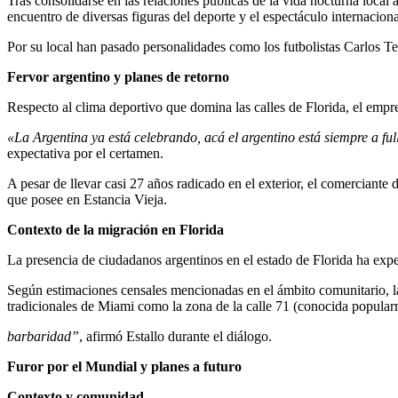
Tras consolidarse en las relaciones públicas de la vida nocturna local 
encuentro de diversas figuras del deporte y el espectáculo internaciona
Por su local han pasado personalidades como los futbolistas Carlos 
Fervor argentino y planes de retorno
Respecto al clima deportivo que domina las calles de Florida, el empre
«La Argentina ya está celebrando, acá el argentino está siempre a fu
expectativa por el certamen.
A pesar de llevar casi 27 años radicado en el exterior, el comerciant
que posee en Estancia Vieja.
Contexto de la migración en Florida
La presencia de ciudadanos argentinos en el estado de Florida ha exp
Según estimaciones censales mencionadas en el ámbito comunitario, la 
tradicionales de Miami como la zona de la calle 71 (conocida popular
barbaridad”
, afirmó Estallo durante el diálogo.
Furor por el Mundial y planes a futuro
Contexto y comunidad