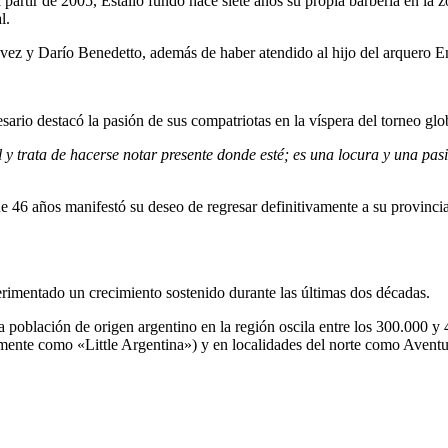
a partir de 2005, Estallo fundó hace siete años su propia barbería en la
l.
Tevez y Darío Benedetto, además de haber atendido al hijo del arquero
sario destacó la pasión de sus compatriotas en la víspera del torneo glo
ll y trata de hacerse notar presente donde esté; es una locura y una p
e de 46 años manifestó su deseo de regresar definitivamente a su provinc
erimentado un crecimiento sostenido durante las últimas dos décadas.
población de origen argentino en la región oscila entre los 300.000 y 
mente como «Little Argentina») y en localidades del norte como Aventu