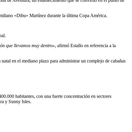
 zona de Aventura, un establecimiento que se convirtió en el punto de
 Emiliano «Dibu» Martínez durante la última Copa América.
bal.
asión que llevamos muy dentro»
, afirmó Estallo en referencia a la
ia natal en el mediano plazo para administrar un complejo de cabañas
400.000 habitantes, con una fuerte concentración en sectores
ra y Sunny Isles.