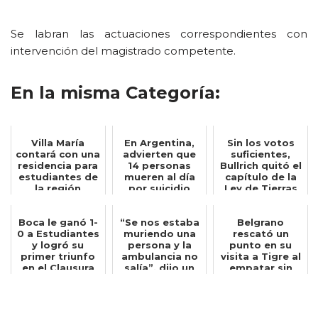
Se labran las actuaciones correspondientes con
intervención del magistrado competente.
En la misma Categoría:
Villa María
En Argentina,
Sin los votos
contará con una
advierten que
suficientes,
residencia para
14 personas
Bullrich quitó el
estudiantes de
mueren al día
capítulo de la
la región
por suicidio
Ley de Tierras
del d...
Boca le ganó 1-
“Se nos estaba
Belgrano
0 a Estudiantes
muriendo una
rescató un
y logró su
persona y la
punto en su
primer triunfo
ambulancia no
visita a Tigre al
en el Clausura
salía”, dijo un
empatar sin
bombero q...
goles