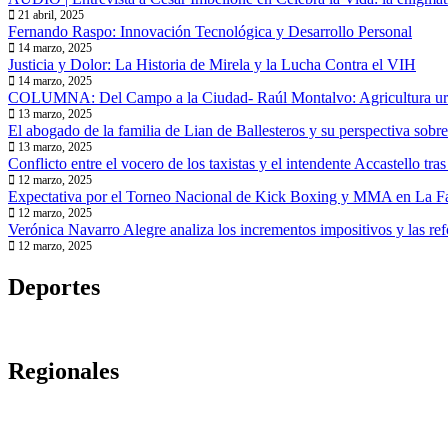
21 abril, 2025
Fernando Raspo: Innovación Tecnológica y Desarrollo Personal
14 marzo, 2025
Justicia y Dolor: La Historia de Mirela y la Lucha Contra el VIH
14 marzo, 2025
COLUMNA: Del Campo a la Ciudad- Raúl Montalvo: Agricultura u
13 marzo, 2025
El abogado de la familia de Lian de Ballesteros y su perspectiva sobre
13 marzo, 2025
Conflicto entre el vocero de los taxistas y el intendente Accastello tra
12 marzo, 2025
Expectativa por el Torneo Nacional de Kick Boxing y MMA en La F
12 marzo, 2025
Verónica Navarro Alegre analiza los incrementos impositivos y las ref
12 marzo, 2025
Deportes
Regionales
DALMACIO VÉLEZ| Tenía pedido de captura y 
Encuentran un cuerpo sin vida en el lago de Em
Falleció el cabralense y ex intendente de Carlos
POZO DEL MOLLE | Explosión en una vivienda: 
PASCO| Dos detenidos por pelea en la vía públic