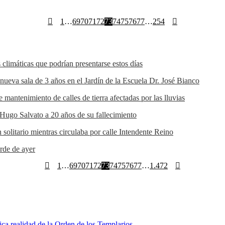
1
…
69
70
71
72
73
74
75
76
77
…
254
 climáticas que podrían presentarse estos días
 nueva sala de 3 años en el Jardín de la Escuela Dr. José Bianco
e mantenimiento de calles de tierra afectadas por las lluvias
Hugo Salvato a 20 años de su fallecimiento
olitario mientras circulaba por calle Intendente Reino
arde de ayer
1
…
69
70
71
72
73
74
75
76
77
…
1.472
ca realidad de la Orden de los Templarios