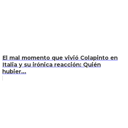
El mal momento que vivió Colapinto en
Italia y su irónica reacción: Quién
hubier...