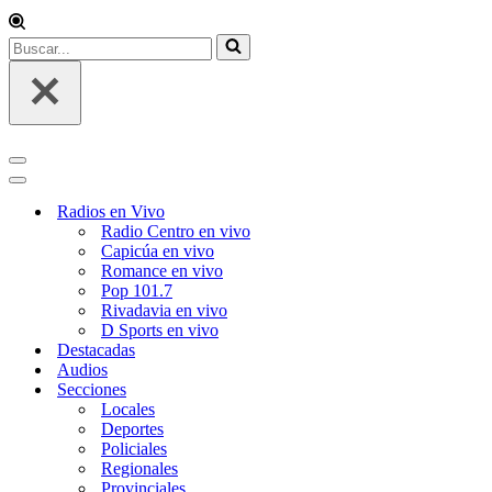
Buscar...
Menú
de
Menú
navegación
de
Radios en Vivo
navegación
Radio Centro en vivo
Capicúa en vivo
Romance en vivo
Pop 101.7
Rivadavia en vivo
D Sports en vivo
Destacadas
Audios
Secciones
Locales
Deportes
Policiales
Regionales
Provinciales