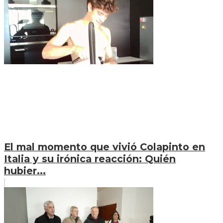
El mal momento que vivió Colapinto en
Italia y su irónica reacción: Quién
hubier...