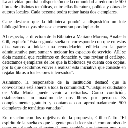
La actividad pondrá a disposición de la comunidad alrededor de 500
libros de distintas temáticas, entre ellas literatura, política y obras de
autores locales. Cada persona podrá retirar hasta dos ejemplares.
Cabe destacar que la biblioteca pondrá a disposición un lote
bibliográfico cuyas obras se encuentran por duplicado.
Al respecto, la directora de la Biblioteca Mariano Moreno, Anabella
Gill, explicó: “Esta segunda suelta se corresponde con que en estos
días vamos a iniciar una remodelación edilicia en la parte
administrativa para sumar y mejorar los espacios de servicio. Allí se
aloja material que recibimos en donación y, tras revisar el catálogo,
detectamos ejemplares de los que la biblioteca ya cuenta con copias,
por lo que decidimos volver a realizar esta iniciativa que consiste en
regalar libros a los lectores interesados”.
Asimismo, la responsable de la institución destacó que la
convocatoria está abierta a toda la comunidad: “Cualquier ciudadano
de Villa María puede venir a retirarlos. Como condición,
establecimos un máximo de dos libros por persona. Es
completamente gratuito y contamos con aproximadamente 500
ejemplares de temáticas variadas”.
En relación con los objetivos de la propuesta, Gill señaló: “El
espíritu de la suelta es que la gente pueda leer sin el compromiso de
tener que devolver el material, pero también nos interesa que, una