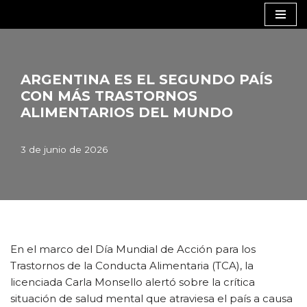
Saltar
al
contenido
ARGENTINA ES EL SEGUNDO PAÍS
CON MÁS TRASTORNOS
ALIMENTARIOS DEL MUNDO
3 de junio de 2026
En el marco del Día Mundial de Acción para los
Trastornos de la Conducta Alimentaria (TCA), la
licenciada Carla Monsello alertó sobre la crítica
situación de salud mental que atraviesa el país a causa