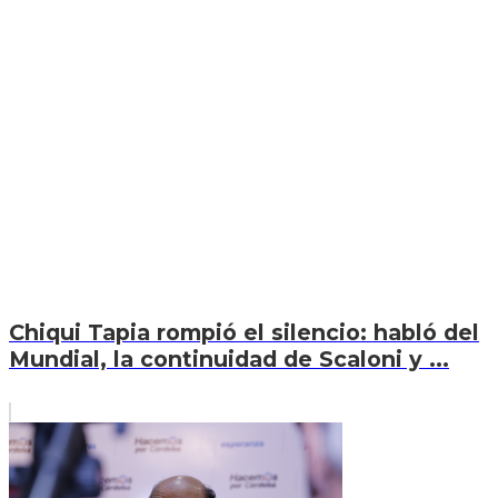
Chiqui Tapia rompió el silencio: habló del
Mundial, la continuidad de Scaloni y ...