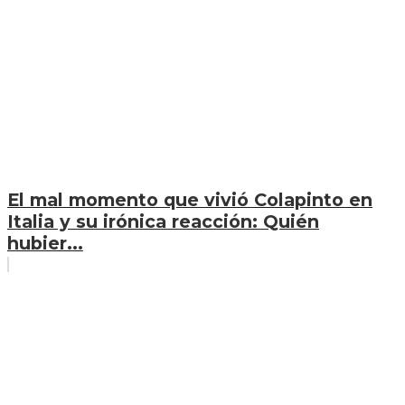
El mal momento que vivió Colapinto en
Italia y su irónica reacción: Quién
hubier...