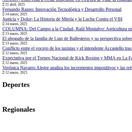
21 abril, 2025
Fernando Raspo: Innovación Tecnológica y Desarrollo Personal
14 marzo, 2025
Justicia y Dolor: La Historia de Mirela y la Lucha Contra el VIH
14 marzo, 2025
COLUMNA: Del Campo a la Ciudad- Raúl Montalvo: Agricultura u
13 marzo, 2025
El abogado de la familia de Lian de Ballesteros y su perspectiva sobre
13 marzo, 2025
Conflicto entre el vocero de los taxistas y el intendente Accastello tra
12 marzo, 2025
Expectativa por el Torneo Nacional de Kick Boxing y MMA en La F
12 marzo, 2025
Verónica Navarro Alegre analiza los incrementos impositivos y las ref
12 marzo, 2025
Deportes
Regionales
Computadora y aporte económico para Club Un
CORRAL DE BUSTOS| Vendía cocaína en comerc
AUDIO | Este fin de semana llegan los Carnavale
AUDIO l Arroyo Cabral: El sábado llega la 2da ed
RÍO TERCERO| Guardaban la droga en la habita