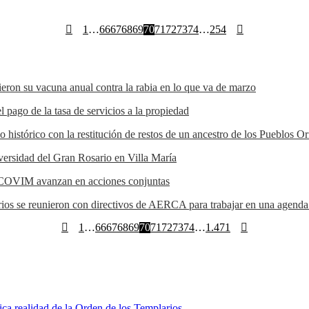
1
…
66
67
68
69
70
71
72
73
74
…
254
eron su vacuna anual contra la rabia en lo que va de marzo
 pago de la tasa de servicios a la propiedad
histórico con la restitución de restos de un ancestro de los Pueblos Or
versidad del Gran Rosario en Villa María
ACOVIM avanzan en acciones conjuntas
rios se reunieron con directivos de AERCA para trabajar en una agenda
1
…
66
67
68
69
70
71
72
73
74
…
1.471
ca realidad de la Orden de los Templarios