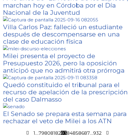
marchan hoy en Córdoba por el Día
Nacional de la Juventud
Villa Carlos Paz: falleció un estudiante
después de descompensarse en una
clase de educación física
Milei presenta el proyecto de
Presupuesto 2026, pero la oposición
anticipó que no admitirá otra prórroga
Quedó constituido el tribunal para el
recurso de apelación de la prescripción
del caso Dalmasso
El Senado se prepara esta semana para
rechazar el veto de Milei a los ATN
1
…
79
80
81
82
83
84
85
86
87
…
932