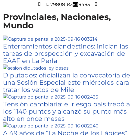
1
…
79
80
81
82
83
84
85
Provinciales, Nacionales,
Mundo
Enterramientos clandestinos: inician las
tareas de prospección y excavación del
EAAF en La Perla
Diputados: oficializan la convocatoria de
una Sesión Especial este miércoles para
tratar los vetos de Milei
Tensión cambiaria: el riesgo país trepó a
los 1140 puntos y alcanzó su punto más
alto en once meses
A 49 años de "La Noche de los Lápices",