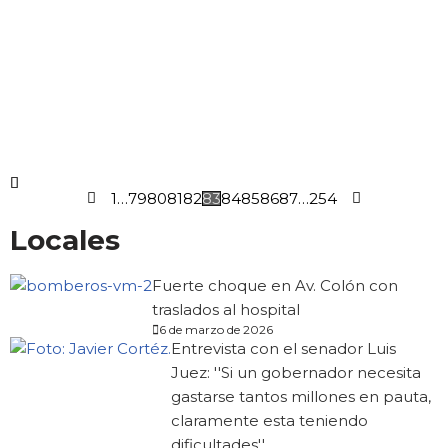
1
…
79
80
81
82
83
84
85
86
87
…
254
Locales
Fuerte choque en Av. Colón con
traslados al hospital
6 de marzo de 2026
Entrevista con el senador Luis
Juez: ''Si un gobernador necesita
gastarse tantos millones en pauta,
claramente esta teniendo
dificultades''