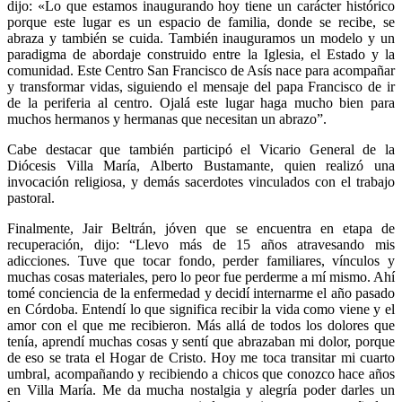
dijo: «Lo que estamos inaugurando hoy tiene un carácter histórico
porque este lugar es un espacio de familia, donde se recibe, se
abraza y también se cuida. También inauguramos un modelo y un
paradigma de abordaje construido entre la Iglesia, el Estado y la
comunidad. Este Centro San Francisco de Asís nace para acompañar
y transformar vidas, siguiendo el mensaje del papa Francisco de ir
de la periferia al centro. Ojalá este lugar haga mucho bien para
muchos hermanos y hermanas que necesitan un abrazo”.
Cabe destacar que también participó el Vicario General de la
Diócesis Villa María, Alberto Bustamante, quien realizó una
invocación religiosa, y demás sacerdotes vinculados con el trabajo
pastoral.
Finalmente, Jair Beltrán, jóven que se encuentra en etapa de
recuperación, dijo: “Llevo más de 15 años atravesando mis
adicciones. Tuve que tocar fondo, perder familiares, vínculos y
muchas cosas materiales, pero lo peor fue perderme a mí mismo. Ahí
tomé conciencia de la enfermedad y decidí internarme el año pasado
en Córdoba. Entendí lo que significa recibir la vida como viene y el
amor con el que me recibieron. Más allá de todos los dolores que
tenía, aprendí muchas cosas y sentí que abrazaban mi dolor, porque
de eso se trata el Hogar de Cristo. Hoy me toca transitar mi cuarto
umbral, acompañando y recibiendo a chicos que conozco hace años
en Villa María. Me da mucha nostalgia y alegría poder darles un