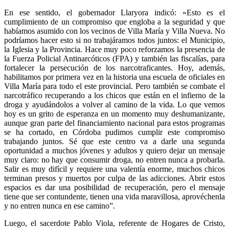
En ese sentido, el gobernador Llaryora indicó: »Esto es el
cumplimiento de un compromiso que engloba a la seguridad y que
habíamos asumido con los vecinos de Villa María y Villa Nueva. No
podríamos hacer esto si no trabajáramos todos juntos: el Municipio,
la Iglesia y la Provincia. Hace muy poco reforzamos la presencia de
la Fuerza Policial Antinarcóticos (FPA) y también las fiscalías, para
fortalecer la persecución de los narcotraficantes. Hoy, además,
habilitamos por primera vez en la historia una escuela de oficiales en
Villa María para todo el este provincial. Pero también se combate el
narcotráfico recuperando a los chicos que están en el infierno de la
droga y ayudándolos a volver al camino de la vida. Lo que vemos
hoy es un grito de esperanza en un momento muy deshumanizante,
aunque gran parte del financiamiento nacional para estos programas
se ha cortado, en Córdoba pudimos cumplir este compromiso
trabajando juntos. Sé que este centro va a darle una segunda
oportunidad a muchos jóvenes y adultos y quiero dejar un mensaje
muy claro: no hay que consumir droga, no entren nunca a probarla.
Salir es muy difícil y requiere una valentía enorme, muchos chicos
terminan presos y muertos por culpa de las adicciones. Abrir estos
espacios es dar una posibilidad de recuperación, pero el mensaje
tiene que ser contundente, tienen una vida maravillosa, aprovéchenla
y no entren nunca en ese camino”.
Luego, el sacerdote Pablo Viola, referente de Hogares de Cristo,