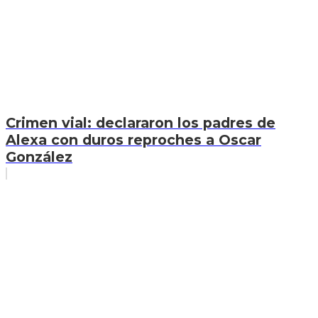
Crimen vial: declararon los padres de
Alexa con duros reproches a Oscar
González