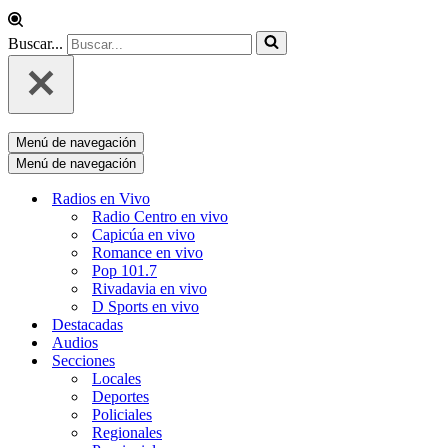
Buscar...
Menú de navegación
Menú de navegación
Radios en Vivo
Radio Centro en vivo
Capicúa en vivo
Romance en vivo
Pop 101.7
Rivadavia en vivo
D Sports en vivo
Destacadas
Audios
Secciones
Locales
Deportes
Policiales
Regionales