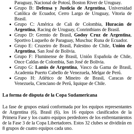
Paraguay, Nacional de Potosí, Boston River de Uruguay.
Grupo B:
Defensa y Justicia de Argentina
, Universidad
Católica de Ecuador, Cerro Largo de Uruguay, Vitoria de
Brasil.
Grupo C: América de Cali de Colombia,
Huracán de
Argentina
, Racing de Uruguay, Conrinthians de Brasil.
Grupo D: Gremio de Brasil,
Godoy Cruz de Argentina
,
Sportivo Luqueño de Paraguay, Muschuc Runa de Ecuador.
Grupo E: Cruzeiro de Brasil, Palestino de Chile,
Unión de
Argentina
, San José de Bolivia.
Grupo F: Fluminense de Brasil, Unión Española de Chile,
Once Caldas de Colombia, San José de Bolivia.
Grupo G:
Lanús de Argentina
, Vasco da Gama de Brasil,
Academia Puerto Cabello de Venezuela, Melgar de Perú.
Grupo H: Atlético de Mineiro de Brasil, Caracas de
Venezuela, Cienciano de Perú, Iquique de Chile.
La forma de disputa de la Copa Sudamericana
La fase de grupos estará conformada por los equipos representantes
de Argentina (6), Brasil (6), los 16 equipos clasificados de la
Primera Fase y los cuatro equipos perdedores de los enfrentamientos
de la Fase 3 de la Copa Libertadores. Estos 32 clubes se dividirán en
8 grupos de cuatro equipos cada uno.