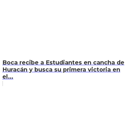
Boca recibe a Estudiantes en cancha de
Huracán y busca su primera victoria en
el...