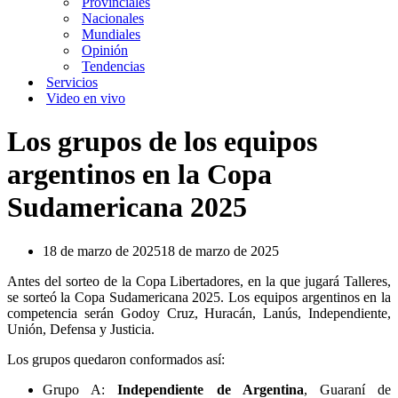
Provinciales
Nacionales
Mundiales
Opinión
Tendencias
Servicios
Video en vivo
Los grupos de los equipos
argentinos en la Copa
Sudamericana 2025
18 de marzo de 2025
18 de marzo de 2025
Antes del sorteo de la Copa Libertadores, en la que jugará Talleres,
se sorteó la Copa Sudamericana 2025. Los equipos argentinos en la
competencia serán Godoy Cruz, Huracán, Lanús, Independiente,
Unión, Defensa y Justicia.
Los grupos quedaron conformados así:
Grupo A:
Independiente de Argentina
, Guaraní de