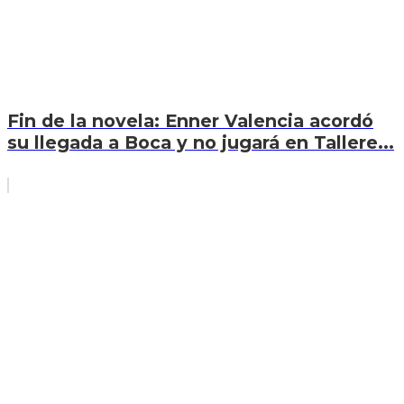
Fin de la novela: Enner Valencia acordó
su llegada a Boca y no jugará en Tallere...