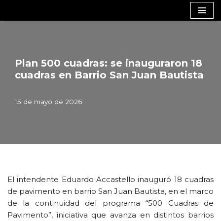
Saltar
al
contenido
Plan 500 cuadras: se inauguraron 18
cuadras en Barrio San Juan Bautista
15 de mayo de 2026
El intendente Eduardo Accastello inauguró 18 cuadras
de pavimento en barrio San Juan Bautista, en el marco
de la continuidad del programa “500 Cuadras de
Pavimento”, iniciativa que avanza en distintos barrios