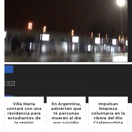
00:00
En la misma Categoría:
00:00
00:13
Villa María
En Argentina,
Impulsan
contará con una
advierten que
limpieza
residencia para
14 personas
voluntaria en la
estudiantes de
mueren al día
ribera del Río
la región
por suicidio
Ctalamochita