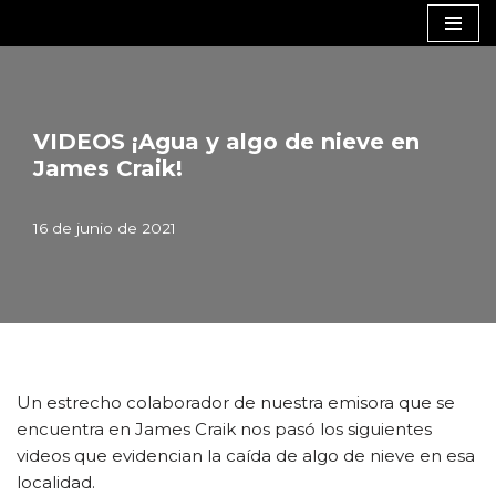
Saltar
al
contenido
VIDEOS ¡Agua y algo de nieve en
James Craik!
16 de junio de 2021
Un estrecho colaborador de nuestra emisora que se
encuentra en James Craik nos pasó los siguientes
videos que evidencian la caída de algo de nieve en esa
localidad.