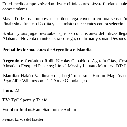
En el mediocampo volverían desde el inicio tres piezas fundamental
como titulares.
Más allá de los nombres, el partido llega envuelto en una sensación
Finalissima frente a España y sin amistosos recientes contra seleccion
Scaloni y sus jugadores saben que las conclusiones definitivas lle
Alabama. Noventa minutos para corregir, confirmar y soñar. Después s
Probables formaciones de Argentina e Islandia
Argentina
: Gerónimo Rulli; Nicolás Capaldo o Agustín Giay, Cris
Almada o Exequiel Palacios; Lionel Messi y Lautaro Martínez. DT: L
Islandia:
Hakón Valdimarsson; Logi Tomasson, Hordur Magnússon, D
Brynjólfur Willumsson. DT: Arnar Gunnlaugsson.
Hora:
22
TV:
TyC Sports y Telefé
Estadio:
Jordan-Hare Stadium de Auburn
Fuente: La Voz del Interior