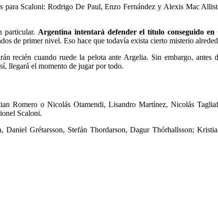
es para Scaloni: Rodrigo De Paul, Enzo Fernández y Alexis Mac Allis
 particular.
Argentina intentará defender el título conseguido e
ados de primer nivel. Eso hace que todavía exista cierto misterio alrede
garán recién cuando ruede la pelota ante Argelia. Sin embargo, antes
í, llegará el momento de jugar por todo.
tian Romero o Nicolás Otamendi, Lisandro Martínez, Nicolás Tagliaf
ionel Scaloni.
aniel Grétarsson, Stefán Thordarson, Dagur Thórhallsson; Kristian