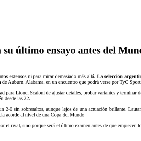
n su último ensayo antes del Mun
tos extensos ni para mirar demasiado más allá.
La selección argenti
 de Auburn, Alabama, en un encuentro que podrá verse por TyC Sports
dad para Lionel Scaloni de ajustar detalles, probar variantes y terminar 
én desde las 22.
un 2-0 sin sobresaltos, aunque lejos de una actuación brillante. Lau
cia acorde al nivel de una Copa del Mundo.
 por el rival, sino porque será el último examen antes de que empiecen 