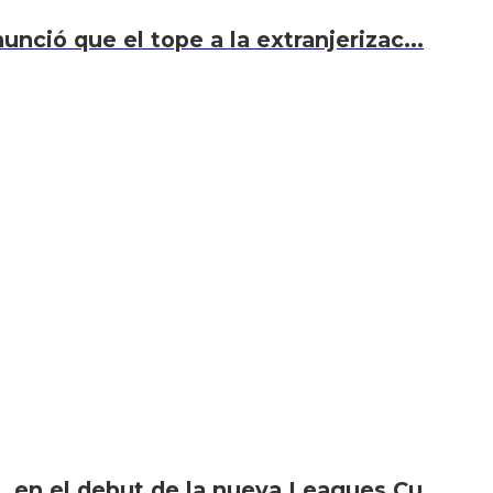
unció que el tope a la extranjerizac...
i, en el debut de la nueva Leagues Cu...