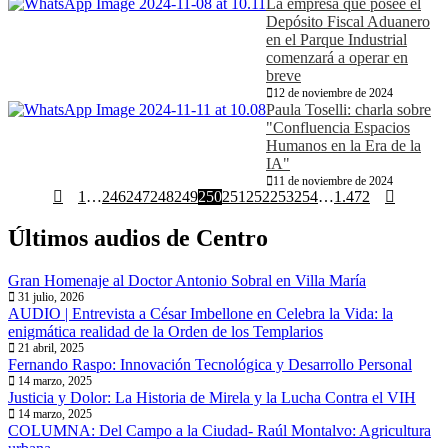
La empresa que posee el
Depósito Fiscal Aduanero
en el Parque Industrial
comenzará a operar en
breve
12 de noviembre de 2024
Paula Toselli: charla sobre
"Confluencia Espacios
Humanos en la Era de la
IA"
11 de noviembre de 2024
1
…
246
247
248
249
250
251
252
253
254
…
1.472
Últimos audios de Centro
Gran Homenaje al Doctor Antonio Sobral en Villa María
31 julio, 2026
AUDIO | Entrevista a César Imbellone en Celebra la Vida: la
enigmática realidad de la Orden de los Templarios
21 abril, 2025
Fernando Raspo: Innovación Tecnológica y Desarrollo Personal
14 marzo, 2025
Justicia y Dolor: La Historia de Mirela y la Lucha Contra el VIH
14 marzo, 2025
COLUMNA: Del Campo a la Ciudad- Raúl Montalvo: Agricultura