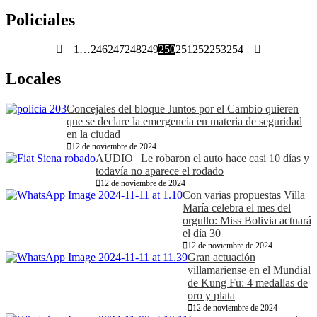
Policiales
1
…
246
247
248
249
250
251
252
253
254
Locales
Concejales del bloque Juntos por el Cambio quieren
que se declare la emergencia en materia de seguridad
en la ciudad
12 de noviembre de 2024
AUDIO | Le robaron el auto hace casi 10 días y
todavía no aparece el rodado
12 de noviembre de 2024
Con varias propuestas Villa
María celebra el mes del
orgullo: Miss Bolivia actuará
el día 30
12 de noviembre de 2024
Gran actuación
villamariense en el Mundial
de Kung Fu: 4 medallas de
oro y plata
12 de noviembre de 2024