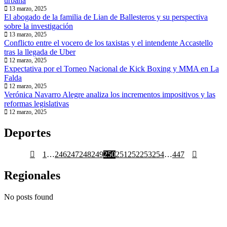
urbana
13 marzo, 2025
El abogado de la familia de Lian de Ballesteros y su perspectiva
sobre la investigación
13 marzo, 2025
Conflicto entre el vocero de los taxistas y el intendente Accastello
tras la llegada de Uber
12 marzo, 2025
Expectativa por el Torneo Nacional de Kick Boxing y MMA en La
Falda
12 marzo, 2025
Verónica Navarro Alegre analiza los incrementos impositivos y las
reformas legislativas
12 marzo, 2025
Deportes
1
…
246
247
248
249
250
251
252
253
254
…
447
Regionales
No posts found