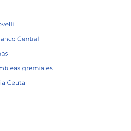
velli
Banco Central
nas
ambleas gremiales
ia Ceuta