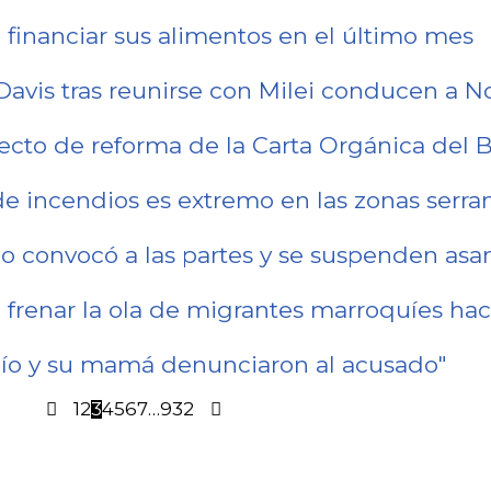
 financiar sus alimentos en el último mes
Davis tras reunirse con Milei conducen a No
oyecto de reforma de la Carta Orgánica del 
 de incendios es extremo en las zonas serra
o convocó a las partes y se suspenden as
 frenar la ola de migrantes marroquíes hac
ocío y su mamá denunciaron al acusado"
1
2
3
4
5
6
7
…
932