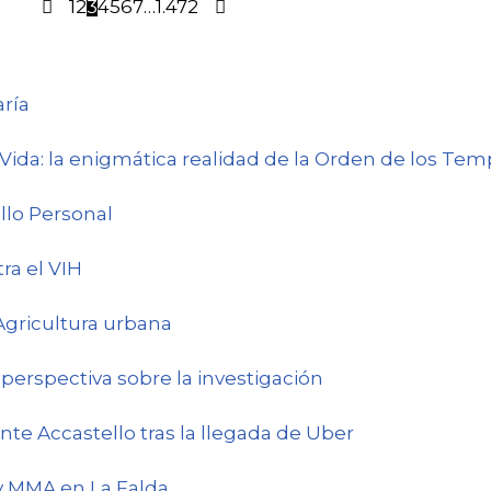
1
2
3
4
5
6
7
…
1.472
aría
Vida: la enigmática realidad de la Orden de los Tem
llo Personal
tra el VIH
Agricultura urbana
 perspectiva sobre la investigación
ente Accastello tras la llegada de Uber
 y MMA en La Falda