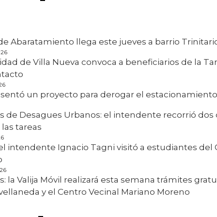
e Abaratamiento llega este jueves a barrio Trinitari
026
dad de Villa Nueva convoca a beneficiarios de la Tarj
ntacto
26
resentó un proyecto para derogar el estacionamien
s de Desagues Urbanos: el intendente recorrió dos 
las tareas
26
 el intendente Ignacio Tagni visitó a estudiantes del 
o
026
os: la Valija Móvil realizará esta semana trámites gra
Avellaneda y el Centro Vecinal Mariano Moreno