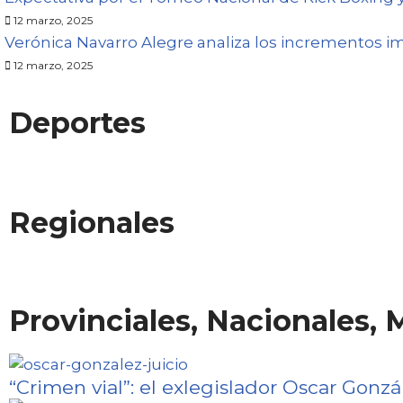
12 marzo, 2025
Verónica Navarro Alegre analiza los incrementos imp
12 marzo, 2025
Deportes
Regionales
Villa María impulsa nuevas acciones p
Denuncian maltrato animal en Ticino y 
La baja en el precio de la urea alivia a
El regreso del semillón: Enólogos Arge
de vulnerabilidad
Llegó el invierno: la primera nevada de
Provinciales, Nacionales,
“Crimen vial”: el exlegislador Oscar Gonzá