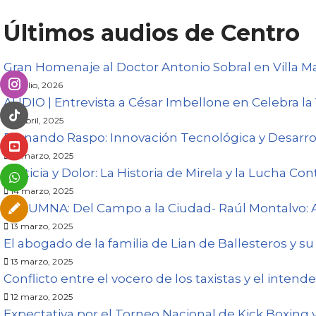
Últimos audios de Centro
Gran Homenaje al Doctor Antonio Sobral en Villa M
31 julio, 2026
AUDIO | Entrevista a César Imbellone en Celebra la 
21 abril, 2025
Fernando Raspo: Innovación Tecnológica y Desarro
14 marzo, 2025
Justicia y Dolor: La Historia de Mirela y la Lucha Con
14 marzo, 2025
COLUMNA: Del Campo a la Ciudad- Raúl Montalvo: 
13 marzo, 2025
El abogado de la familia de Lian de Ballesteros y su
13 marzo, 2025
Conflicto entre el vocero de los taxistas y el intend
12 marzo, 2025
Expectativa por el Torneo Nacional de Kick Boxing