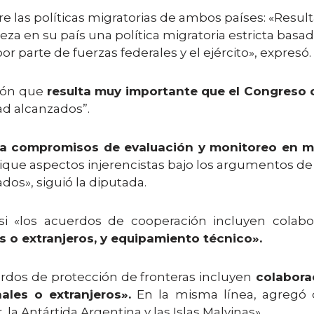
tre las políticas migratorias de ambos países: «Result
a en su país una política migratoria estricta basad
parte de fuerzas federales y el ejército», expresó.
zón que
resulta muy importante que el Congreso 
d alcanzados”.
a compromisos de evaluación y monitoreo en mat
lique aspectos injerencistas bajo los argumentos de 
dos», siguió la diputada.
si «los acuerdos de cooperación incluyen colab
o extranjeros, y equipamiento técnico».
erdos de protección de fronteras incluyen
colaborac
les o extranjeros».
En la misma línea, agregó 
 la Antártida Argentina y las Islas Malvinas».