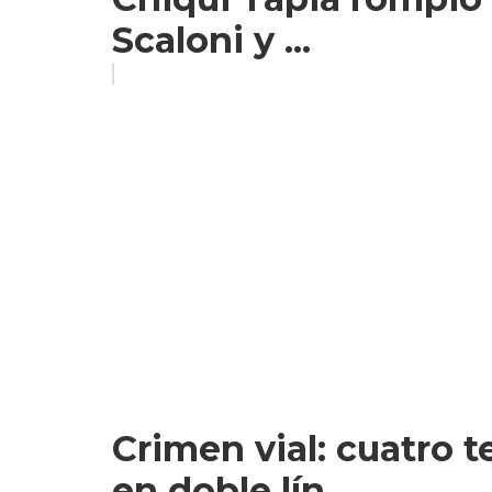
Scaloni y ...
Crimen vial: cuatro 
en doble lín...