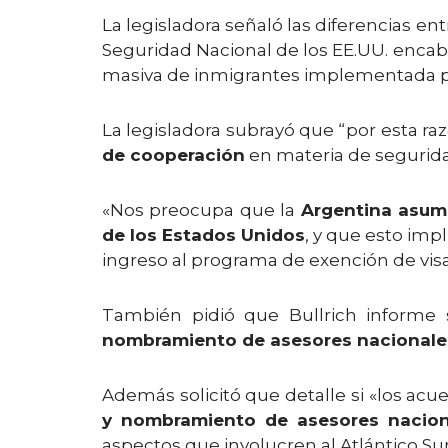
La legisladora señaló las diferencias en
Seguridad Nacional de los EE.UU. encabez
masiva de inmigrantes implementada por 
La legisladora subrayó que “por esta ra
de cooperación
en materia de segurida
«Nos preocupa que la
Argentina asum
de los Estados Unidos
, y que esto imp
ingreso al programa de exención de visa
También pidió que Bullrich informe 
nombramiento de asesores nacionales 
Además solicitó que detalle si «los acu
y nombramiento de asesores naciona
aspectos que involucren al Atlántico Sur,