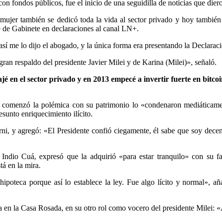
con fondos públicos, fue el inicio de una seguidilla de noticias que die
i mujer también se dedicó toda la vida al sector privado y hoy tambié
fe de Gabinete en declaraciones al canal LN+.
í me lo dijo el abogado, y la única forma era presentando la Declarac
gran respaldo del presidente Javier Milei y de Karina (Milei)», señaló.
jé en el sector privado y en 2013 empecé a invertir fuerte en bitco
ue comenzó la polémica con su patrimonio lo «condenaron mediáticament
sunto enriquecimiento ilícito.
i, y agregó: «El Presidente confió ciegamente, él sabe que soy decen
 Indio Cuá, expresó que la adquirió «para estar tranquilo» con su f
á en la mira.
teca porque así lo establece la ley. Fue algo lícito y normal», añad
a en la Casa Rosada, en su otro rol como vocero del presidente Milei: «