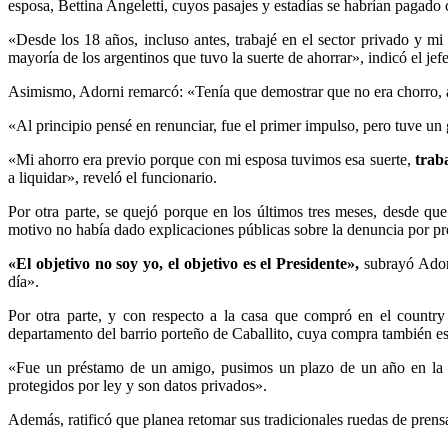
esposa, Bettina Angeletti, cuyos pasajes y estadías se habrían pagado 
«Desde los 18 años, incluso antes, trabajé en el sector privado y m
mayoría de los argentinos que tuvo la suerte de ahorrar», indicó el je
Asimismo, Adorni remarcó: «Tenía que demostrar que no era chorro, as
«Al principio pensé en renunciar, fue el primer impulso, pero tuve un 
«Mi ahorro era previo porque con mi esposa tuvimos esa suerte,
traba
a liquidar», reveló el funcionario.
Por otra parte, se quejó porque en los últimos tres meses, desde q
motivo no había dado explicaciones públicas sobre la denuncia por pre
«El objetivo no soy yo, el objetivo es el Presidente»,
subrayó Adorn
día».
Por otra parte, y con respecto a la casa que compró en el country
departamento del barrio porteño de Caballito, cuya compra también est
«Fue un préstamo de un amigo, pusimos un plazo de un año en la hipo
protegidos por ley y son datos privados».
Además, ratificó que planea retomar sus tradicionales ruedas de prens