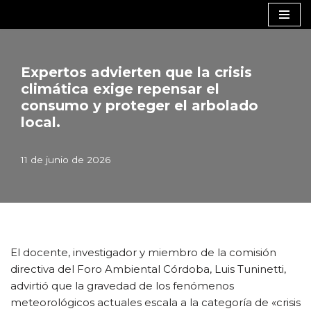
Saltar
al
contenido
Expertos advierten que la crisis
climática exige repensar el
consumo y proteger el arbolado
local.
11 de junio de 2026
El docente, investigador y miembro de la comisión
directiva del Foro Ambiental Córdoba, Luis Tuninetti,
advirtió que la gravedad de los fenómenos
meteorológicos actuales escala a la categoría de «crisis