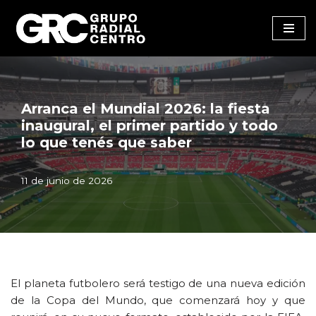
Saltar
al
contenido
Arranca el Mundial 2026: la fiesta
inaugural, el primer partido y todo
lo que tenés que saber
11 de junio de 2026
El planeta futbolero será testigo de una nueva edición
de la Copa del Mundo, que comenzará hoy y que