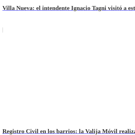
Villa Nueva: el intendente Ignacio Tagni visitó a es
Registro Civil en los barrios: la Valija Móvil realiz