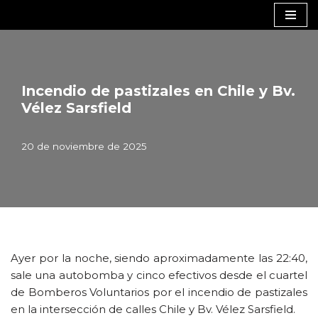
Saltar
al
contenido
Incendio de pastizales en Chile y Bv.
Vélez Sarsfield
20 de noviembre de 2025
Ayer por la noche, siendo aproximadamente las 22:40,
sale una autobomba y cinco efectivos desde el cuartel
de Bomberos Voluntarios por el incendio de pastizales
en la intersección de calles Chile y Bv. Vélez Sarsfield.