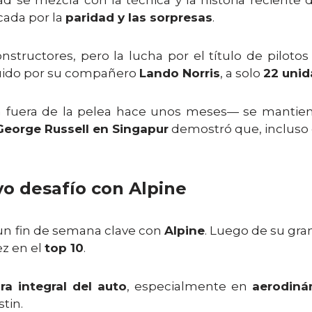
d se mezcla con la técnica y la historia reciente d
cada por la
paridad y las sorpresas
.
tructores, pero la lucha por el título de pilotos s
uido por su compañero
Lando Norris
, a solo
22 uni
fuera de la pelea hace unos meses— se mantien
George Russell en Singapur
demostró que, incluso
vo desafío con Alpine
un fin de semana clave con
Alpine
. Luego de su gran
z en el
top 10
.
ra integral del auto
, especialmente en
aerodiná
tin.