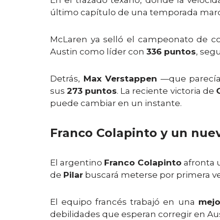
En el trazado texano, donde la velocida
último capítulo de una temporada mar
McLaren ya selló el campeonato de cons
Austin como líder con
336 puntos
, seg
Detrás,
Max Verstappen
—que parecía 
sus
273 puntos
. La reciente victoria de
puede cambiar en un instante.
Franco Colapinto y un nue
El argentino
Franco Colapinto
afronta 
de
Pilar
buscará meterse por primera ve
El equipo francés trabajó en una
mejo
debilidades que esperan corregir en Aus