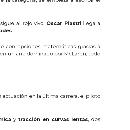
e la categoría, se empieza a escribir el
igue al rojo vivo.
Oscar Piastri
llega a
dades
.
e con opciones matemáticas gracias a
 en un año dominado por McLaren, todo
 actuación en la última carrera, el piloto
mica
y
tracción en curvas lentas
, dos