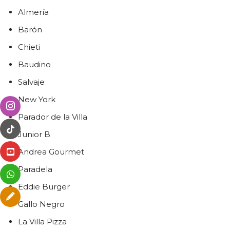
Almería
Barón
Chieti
Baudino
Salvaje
New York
Parador de la Villa
Junior B
Andrea Gourmet
Paradela
Eddie Burger
Gallo Negro
La Villa Pizza