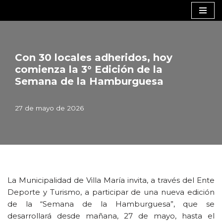
Saltar
al
contenido
Con 30 locales adheridos, hoy
comienza la 3° Edición de la
Semana de la Hamburguesa
27 de mayo de 2026
La Municipalidad de Villa María invita, a través del Ente
Deporte y Turismo, a participar de una nueva edición
de la “Semana de la Hamburguesa”, que se
desarrollará desde mañana, 27 de mayo, hasta el