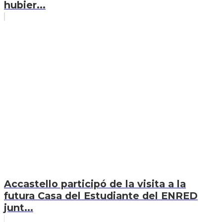
hubier...
Accastello participó de la visita a la
futura Casa del Estudiante del ENRED
junt...