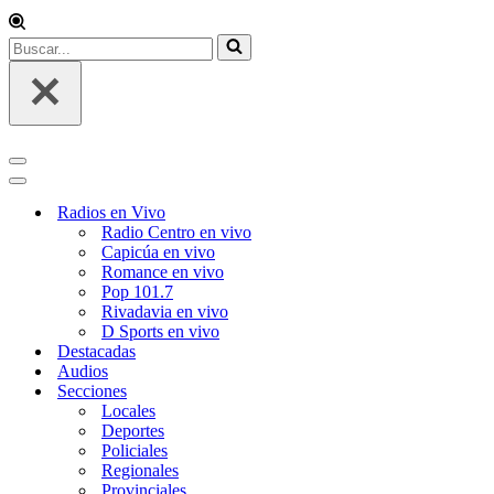
Buscar...
Menú
de
Menú
navegación
de
Radios en Vivo
navegación
Radio Centro en vivo
Capicúa en vivo
Romance en vivo
Pop 101.7
Rivadavia en vivo
D Sports en vivo
Destacadas
Audios
Secciones
Locales
Deportes
Policiales
Regionales
Provinciales