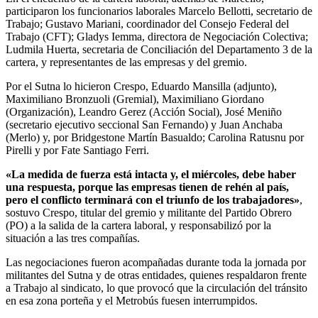
participaron los funcionarios laborales Marcelo Bellotti, secretario de
Trabajo; Gustavo Mariani, coordinador del Consejo Federal del
Trabajo (CFT); Gladys Iemma, directora de Negociación Colectiva;
Ludmila Huerta, secretaria de Conciliación del Departamento 3 de la
cartera, y representantes de las empresas y del gremio.
Por el Sutna lo hicieron Crespo, Eduardo Mansilla (adjunto),
Maximiliano Bronzuoli (Gremial), Maximiliano Giordano
(Organización), Leandro Gerez (Acción Social), José Meniño
(secretario ejecutivo seccional San Fernando) y Juan Anchaba
(Merlo) y, por Bridgestone Martín Basualdo; Carolina Ratusnu por
Pirelli y por Fate Santiago Ferri.
«La medida de fuerza está intacta y, el miércoles, debe haber
una respuesta, porque las empresas tienen de rehén al país,
pero el conflicto terminará con el triunfo de los trabajadores»
,
sostuvo Crespo, titular del gremio y militante del Partido Obrero
(PO) a la salida de la cartera laboral, y responsabilizó por la
situación a las tres compañías.
Las negociaciones fueron acompañadas durante toda la jornada por
militantes del Sutna y de otras entidades, quienes respaldaron frente
a Trabajo al sindicato, lo que provocó que la circulación del tránsito
en esa zona porteña y el Metrobús fuesen interrumpidos.