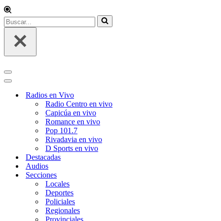
Buscar...
Menú
de
Menú
navegación
de
Radios en Vivo
navegación
Radio Centro en vivo
Capicúa en vivo
Romance en vivo
Pop 101.7
Rivadavia en vivo
D Sports en vivo
Destacadas
Audios
Secciones
Locales
Deportes
Policiales
Regionales
Provinciales