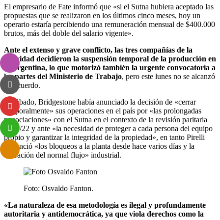
El empresario de Fate informó que «si el Sutna hubiera aceptado las
propuestas que se realizaron en los últimos cinco meses, hoy un
operario estaría percibiendo una remuneración mensual de $400.000
brutos, más del doble del salario vigente».
Ante el extenso y grave conflicto, las tres compañías de la
actividad decidieron la suspensión temporal de la producción en
la Argentina, lo que motorizó también la urgente convocatoria a
las partes del Ministerio de Trabajo
, pero este lunes no se alcanzó
un acuerdo.
El sábado, Bridgestone había anunciado la decisión de «cerrar
temporalmente» sus operaciones en el país por «las prolongadas
negociaciones» con el Sutna en el contexto de la revisión paritaria
2021/22 y ante «la necesidad de proteger a cada persona del equipo
propio y garantizar la integridad de la propiedad», en tanto Pirelli
denunció «los bloqueos a la planta desde hace varios días y la
alteración del normal flujo» industrial.
Foto: Osvaldo Fanton.
«La naturaleza de esa metodología es ilegal y profundamente
autoritaria y antidemocrática, ya que viola derechos como la