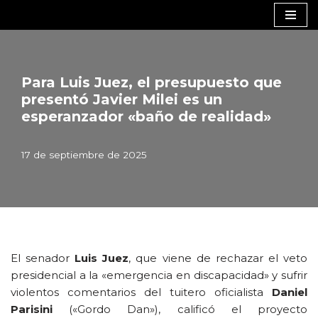
Saltar
al
contenido
Para Luis Juez, el presupuesto que
presentó Javier Milei es un
esperanzador «baño de realidad»
17 de septiembre de 2025
El senador
Luis Juez
, que viene de rechazar el veto
presidencial a la «emergencia en discapacidad» y sufrir
violentos comentarios del tuitero oficialista
Daniel
Parisini
(«Gordo Dan»), calificó el proyecto