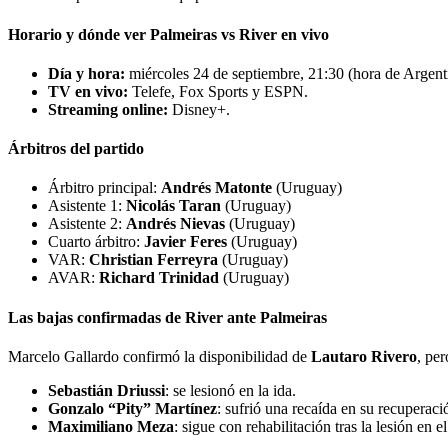
Horario y dónde ver Palmeiras vs River en vivo
Día y hora:
miércoles 24 de septiembre, 21:30 (hora de Argent
TV en vivo:
Telefe, Fox Sports y ESPN.
Streaming online:
Disney+.
Árbitros del partido
Árbitro principal:
Andrés Matonte
(Uruguay)
Asistente 1:
Nicolás Taran
(Uruguay)
Asistente 2:
Andrés Nievas
(Uruguay)
Cuarto árbitro:
Javier Feres
(Uruguay)
VAR:
Christian Ferreyra
(Uruguay)
AVAR:
Richard Trinidad
(Uruguay)
Las bajas confirmadas de River ante Palmeiras
Marcelo Gallardo confirmó la disponibilidad de
Lautaro Rivero
, per
Sebastián Driussi
: se lesionó en la ida.
Gonzalo “Pity” Martínez
: sufrió una recaída en su recuperaci
Maximiliano Meza
: sigue con rehabilitación tras la lesión en 