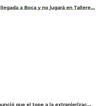
llegada a Boca y no jugará en Tallere...
unció que el tope a la extranjerizac...