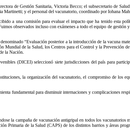
directora de Gestión Sanitaria, Victoria Becco; el subsecretario de Salud
lia Martinetti; y el personal del vacunatorio, coordinado por Iohana Ma
ecibido a una comisión para evaluar el impacto que ha tenido esta po
imos observados incluso con exámenes a todo el equipo de gestión y el
al denominado “Evaluación posterior a la introducción de la vacuna ma
ón Mundial de la Salud, los Centros para el Control y la Prevención
de la Nación.
ibles (DICEI) seleccionó siete jurisdicciones del país para particip
stituciones, la organización del vacunatorio, el compromiso de los eq
mienta fundamental para disminuir internaciones y complicaciones respira
dose la campaña de vacunación antigripal en todos los vacunatorios muni
ón Primaria de la Salud (CAPS) de los distintos barrios y áreas progr