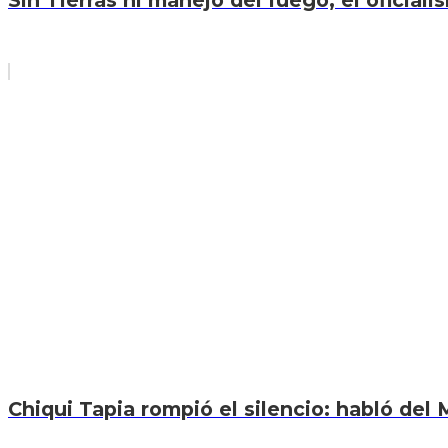
Sin Tierras ni manejo del fuego, el oficiali
Chiqui Tapia rompió el silencio: habló del M