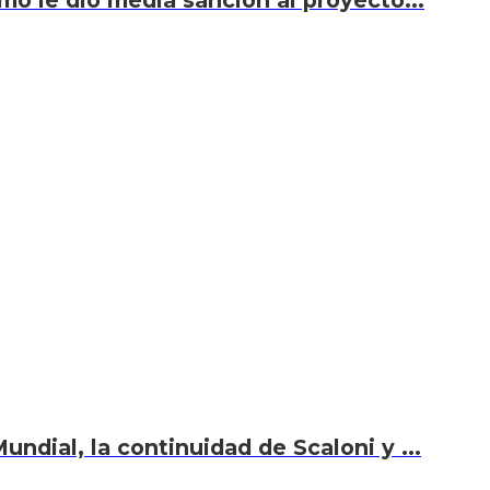
smo le dio media sanción al proyecto...
undial, la continuidad de Scaloni y ...