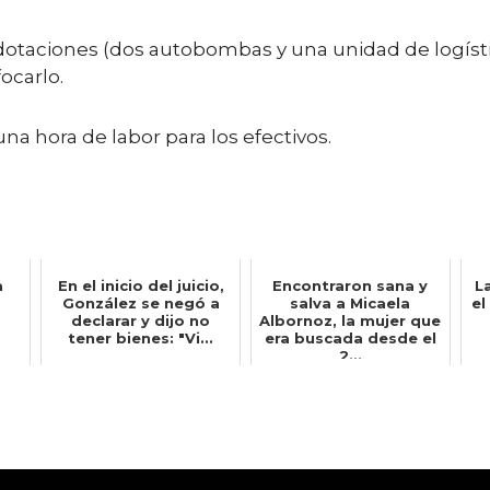
dotaciones (dos autobombas y una unidad de logístic
ocarlo.
a hora de labor para los efectivos.
a
En el inicio del juicio,
Encontraron sana y
L
González se negó a
salva a Micaela
el
declarar y dijo no
Albornoz, la mujer que
tener bienes: "Vi...
era buscada desde el
2...