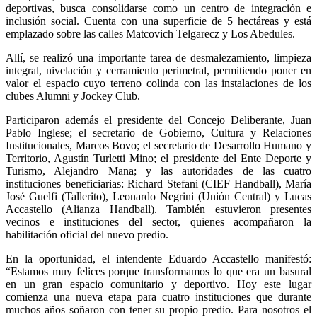
deportivas, busca consolidarse como un centro de integración e
inclusión social. Cuenta con una superficie de 5 hectáreas y está
emplazado sobre las calles Matcovich Telgarecz y Los Abedules.
Allí, se realizó una importante tarea de desmalezamiento, limpieza
integral, nivelación y cerramiento perimetral, permitiendo poner en
valor el espacio cuyo terreno colinda con las instalaciones de los
clubes Alumni y Jockey Club.
Participaron además el presidente del Concejo Deliberante, Juan
Pablo Inglese; el secretario de Gobierno, Cultura y Relaciones
Institucionales, Marcos Bovo; el secretario de Desarrollo Humano y
Territorio, Agustín Turletti Mino; el presidente del Ente Deporte y
Turismo, Alejandro Mana; y las autoridades de las cuatro
instituciones beneficiarias: Richard Stefani (CIEF Handball), María
José Guelfi (Tallerito), Leonardo Negrini (Unión Central) y Lucas
Accastello (Alianza Handball). También estuvieron presentes
vecinos e instituciones del sector, quienes acompañaron la
habilitación oficial del nuevo predio.
En la oportunidad, el intendente Eduardo Accastello manifestó:
“Estamos muy felices porque transformamos lo que era un basural
en un gran espacio comunitario y deportivo. Hoy este lugar
comienza una nueva etapa para cuatro instituciones que durante
muchos años soñaron con tener su propio predio. Para nosotros el