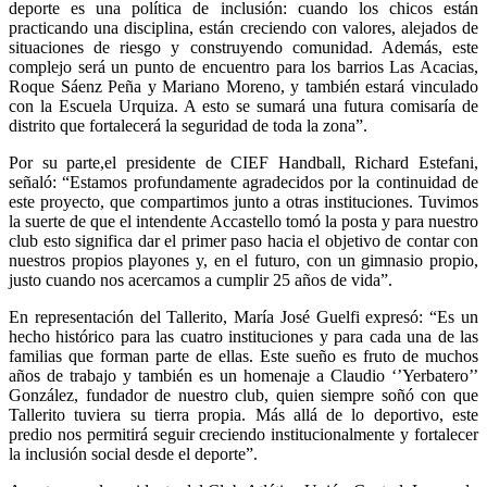
deporte es una política de inclusión: cuando los chicos están
practicando una disciplina, están creciendo con valores, alejados de
situaciones de riesgo y construyendo comunidad. Además, este
complejo será un punto de encuentro para los barrios Las Acacias,
Roque Sáenz Peña y Mariano Moreno, y también estará vinculado
con la Escuela Urquiza. A esto se sumará una futura comisaría de
distrito que fortalecerá la seguridad de toda la zona”.
Por su parte,el presidente de CIEF Handball, Richard Estefani,
señaló: “Estamos profundamente agradecidos por la continuidad de
este proyecto, que compartimos junto a otras instituciones. Tuvimos
la suerte de que el intendente Accastello tomó la posta y para nuestro
club esto significa dar el primer paso hacia el objetivo de contar con
nuestros propios playones y, en el futuro, con un gimnasio propio,
justo cuando nos acercamos a cumplir 25 años de vida”.
En representación del Tallerito, María José Guelfi expresó: “Es un
hecho histórico para las cuatro instituciones y para cada una de las
familias que forman parte de ellas. Este sueño es fruto de muchos
años de trabajo y también es un homenaje a Claudio ‘’Yerbatero’’
González, fundador de nuestro club, quien siempre soñó con que
Tallerito tuviera su tierra propia. Más allá de lo deportivo, este
predio nos permitirá seguir creciendo institucionalmente y fortalecer
la inclusión social desde el deporte”.