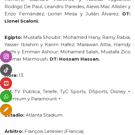
Rodrigo De Paul, Leandro Paredes, Alexis Mac Allister y
Enzo Fernández; Lionel Messi y Julián Álvarez.
DT:
Lionel Scaloni.
Egipto:
Mustafa Shoubir; Mohamed Hany, Ramy Rabia,
Yasser Ibrahim y Karim Hafez; Marawan Attia, Hamdy
Fathi y Emman Ashour; Mohamed Salah, Mustafa Zico
y Omar Marmoush.
DT: Hossam Hassan.
Hora:
13.
TV:
TV Pública, Telefe, TyC Sports, DSports, Disney +
Premium y Paramount +.
Estadio:
Atlanta Stadium.
Árbitro:
François Letexier (Francia).