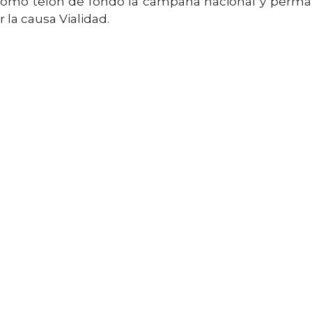
e como telón de fondo la campaña nacional y perman
r la causa Vialidad.