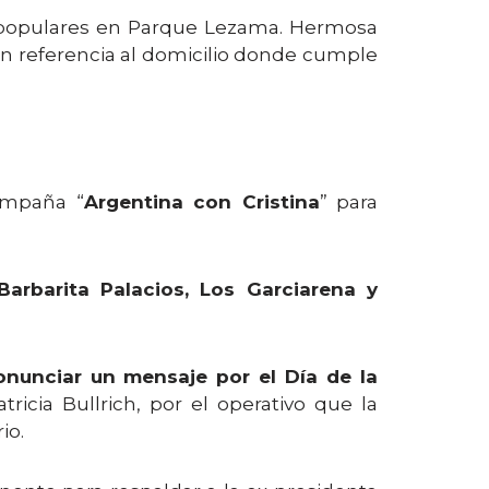
as populares en Parque Lezama. Hermosa
 en referencia al domicilio donde cumple
ampaña “
Argentina con Cristina
” para
Barbarita Palacios, Los Garciarena y
onunciar un mensaje por el Día de la
icia Bullrich, por el operativo que la
io.