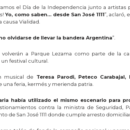
ebramos el Día de la Independencia junto a artist
s!
Yo, como saben… desde San José 1111
”, aclaró,
a causa Vialidad.
no olvidarse de llevar la bandera Argentina
”.
ez volverán a Parque Lezama como parte de la c
n festival cultural.
ón musical de
Teresa Parodi, Peteco Carabajal, 
e una feria, kermés y merienda patria.
aria había utilizado el mismo escenario para pr
ionamientos contra la ministra de Seguridad, Patr
o de San José 1111 donde cumple arresto domiciliar