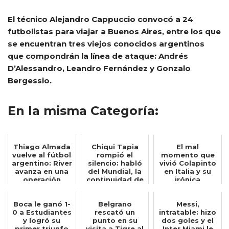
El técnico Alejandro Cappuccio convocó a 24
futbolistas para viajar a Buenos Aires, entre los que
se encuentran tres viejos conocidos argentinos
que compondrán la línea de ataque: Andrés
D’Alessandro, Leandro Fernández y Gonzalo
Bergessio.
En la misma Categoría:
Thiago Almada
Chiqui Tapia
El mal
vuelve al fútbol
rompió el
momento que
argentino: River
silencio: habló
vivió Colapinto
avanza en una
del Mundial, la
en Italia y su
operación
continuidad de
irónica
insólita...
Scaloni y ...
reacción: Quién
hubier...
Boca le ganó 1-
Belgrano
Messi,
0 a Estudiantes
rescató un
intratable: hizo
y logró su
punto en su
dos goles y el
primer triunfo
visita a Tigre al
Inter Miami le