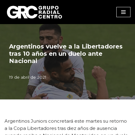
Saltar
al
contenido
Argentinos vuelve a la Libertadores
tras 10 años en un duelo ante
Nacional
19 de abril de 2021
Argentinos Juniors concretará este martes su retorno
a la Copa Libertadores tras diez años de ausencia