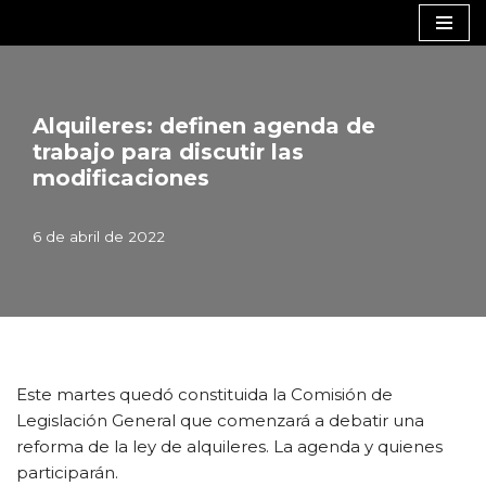
Saltar
al
contenido
Alquileres: definen agenda de
trabajo para discutir las
modificaciones
6 de abril de 2022
Este martes quedó constituida la Comisión de
Legislación General que comenzará a debatir una
reforma de la ley de alquileres. La agenda y quienes
participarán.