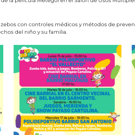
 de la película Metegol en el Salón de Usos Múltiple
 gazebos con controles médicos y métodos de prev
chos del niño y su familia.