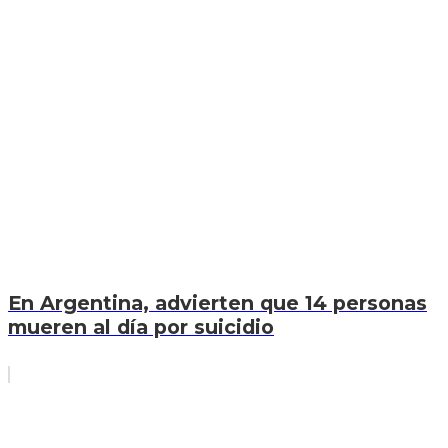
En Argentina, advierten que 14 personas
mueren al día por suicidio