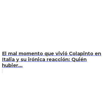
El mal momento que vivió Colapinto en
Italia y su irónica reacción: Quién
hubier...