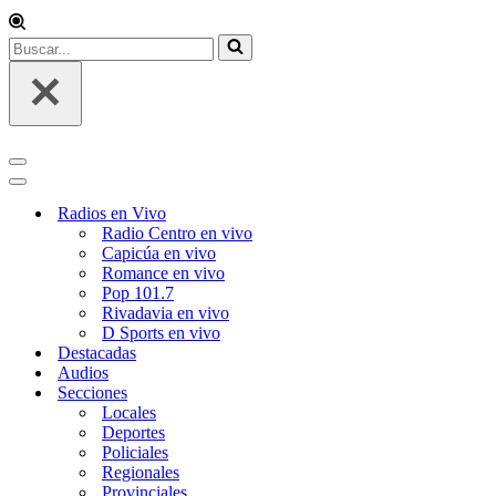
Buscar...
Menú
de
Menú
navegación
de
Radios en Vivo
navegación
Radio Centro en vivo
Capicúa en vivo
Romance en vivo
Pop 101.7
Rivadavia en vivo
D Sports en vivo
Destacadas
Audios
Secciones
Locales
Deportes
Policiales
Regionales
Provinciales