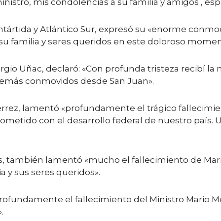
inistro, mis condolencias a su familia y amigos , es
ntártida y Atlántico Sur, expresó su «enorme conmoci
u familia y seres queridos en este doloroso momen
gio Uñac, declaró: «Con profunda tristeza recibí la n
 demás conmovidos desde San Juan».
ez, lamentó «profundamente el trágico fallecimien
tido con el desarrollo federal de nuestro país. Un 
s, también lamentó «mucho el fallecimiento de Mari
a y sus seres queridos».
ofundamente el fallecimiento del Ministro Mario M
.