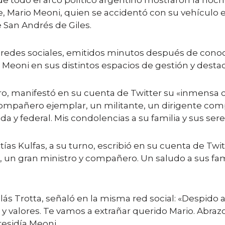
de todo el arco político argentino mostraron la noch
, Mario Meoni, quien se accidentó con su vehículo en
e San Andrés de Giles.
redes sociales, emitidos minutos después de conocida
 Meoni en sus distintos espacios de gestión y dest
dro, manifestó en su cuenta de Twitter su «inmensa c
compañero ejemplar, un militante, un dirigente co
da y federal. Mis condolencias a su familia y sus ser
tías Kulfas, a su turno, escribió en su cuenta de Twi
, un gran ministro y compañero. Un saludo a sus fam
lás Trotta, señaló en la misma red social: «Despid
y valores. Te vamos a extrañar querido Mario. Abrazo
residía Meoni.