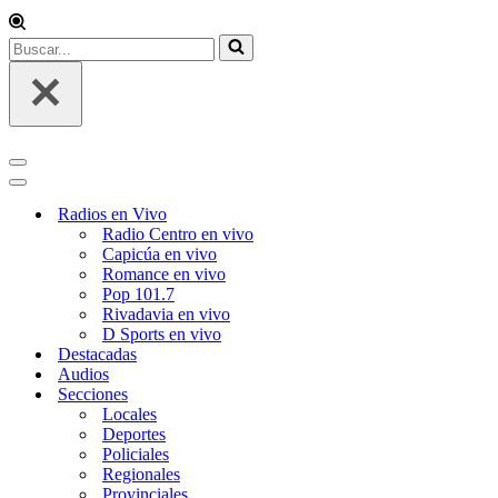
Buscar...
Menú
de
Menú
navegación
de
Radios en Vivo
navegación
Radio Centro en vivo
Capicúa en vivo
Romance en vivo
Pop 101.7
Rivadavia en vivo
D Sports en vivo
Destacadas
Audios
Secciones
Locales
Deportes
Policiales
Regionales
Provinciales