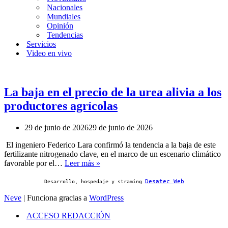
Nacionales
Mundiales
Opinión
Tendencias
Servicios
Video en vivo
La baja en el precio de la urea alivia a los
productores agrícolas
29 de junio de 2026
29 de junio de 2026
El ingeniero Federico Lara confirmó la tendencia a la baja de este
fertilizante nitrogenado clave, en el marco de un escenario climático
La
favorable por el…
Leer más »
baja
en
Desatec Web
Desarrollo, hospedaje y straming
el
Neve
| Funciona gracias a
WordPress
precio
de
ACCESO REDACCIÓN
la
urea