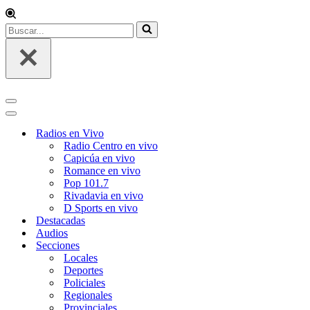
Buscar...
Menú
de
Menú
navegación
de
Radios en Vivo
navegación
Radio Centro en vivo
Capicúa en vivo
Romance en vivo
Pop 101.7
Rivadavia en vivo
D Sports en vivo
Destacadas
Audios
Secciones
Locales
Deportes
Policiales
Regionales
Provinciales