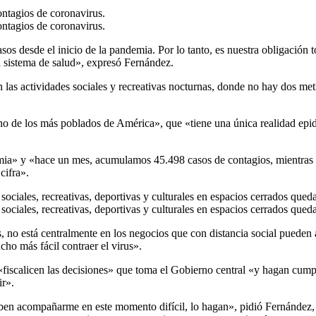
ontagios de coronavirus.
ontagios de coronavirus.
 desde el inicio de la pandemia. Por lo tanto, es nuestra obligación 
el sistema de salud», expresó Fernández.
 las actividades sociales y recreativas nocturnas, donde no hay dos me
de los más poblados de América», que «tiene una única realidad epid
emia» y «hace un mes, acumulamos 45.498 casos de contagios, mientras
cifra».
 sociales, recreativas, deportivas y culturales en espacios cerrados que
 sociales, recreativas, deportivas y culturales en espacios cerrados que
 no está centralmente en los negocios que con distancia social pueden a
ho más fácil contraer el virus».
«fiscalicen las decisiones» que toma el Gobierno central «y hagan cumpl
ir».
ben acompañarme en este momento difícil, lo hagan», pidió Fernández, 