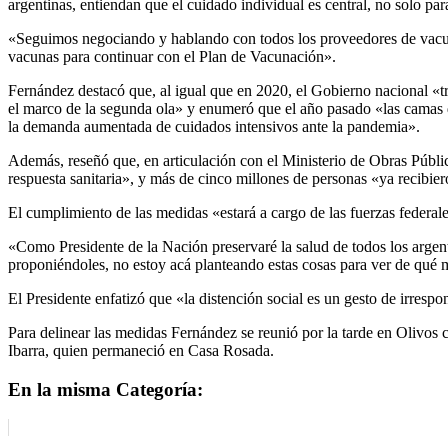
argentinas, entiendan que el cuidado individual es central, no solo pa
«Seguimos negociando y hablando con todos los proveedores de vacunas
vacunas para continuar con el Plan de Vacunación».
Fernández destacó que, al igual que en 2020, el Gobierno nacional «tr
el marco de la segunda ola» y enumeró que el año pasado «las camas d
la demanda aumentada de cuidados intensivos ante la pandemia».
Además, reseñó que, en articulación con el Ministerio de Obras Públic
respuesta sanitaria», y más de cinco millones de personas «ya recibie
El cumplimiento de las medidas «estará a cargo de las fuerzas federa
«Como Presidente de la Nación preservaré la salud de todos los argen
proponiéndoles, no estoy acá planteando estas cosas para ver de qué m
El Presidente enfatizó que «la distención social es un gesto de irresp
Para delinear las medidas Fernández se reunió por la tarde en Olivos c
Ibarra, quien permaneció en Casa Rosada.
En la misma Categoría: