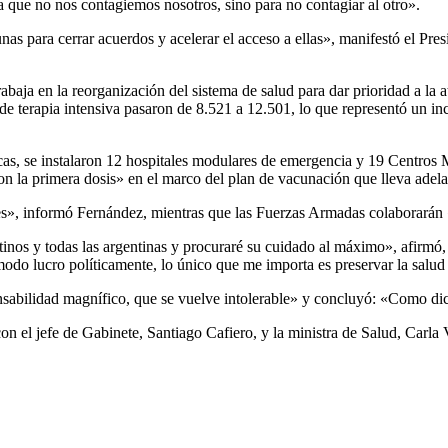
ra que no nos contagiemos nosotros, sino para no contagiar al otro».
 para cerrar acuerdos y acelerar el acceso a ellas», manifestó el Pres
abaja en la reorganización del sistema de salud para dar prioridad a la 
e terapia intensiva pasaron de 8.521 a 12.501, lo que representó un inc
as, se instalaron 12 hospitales modulares de emergencia y 19 Centros Mod
ron la primera dosis» en el marco del plan de vacunación que lleva adel
les», informó Fernández, mientras que las Fuerzas Armadas colaborarán 
tinos y todas las argentinas y procuraré su cuidado al máximo», afirmó
odo lucro políticamente, lo único que me importa es preservar la salud 
onsabilidad magnífico, que se vuelve intolerable» y concluyó: «Como dic
on el jefe de Gabinete, Santiago Cafiero, y la ministra de Salud, Carla 