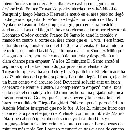
intención de sorprender a Estudiantes y casi lo consigue en un
desborde de Franco Troyanski por izquierda que salvó Nicolás
Pasquini y luego Marcelo Herrera la metió en el área pero no llegó
nadie para empujarla. El «Pincha» llegó en un centro de David
Ayala que Leandro Díaz empujó al gol, pero en clara posición
adelantada. Los de Diego Dabove volvieron a atacar por el sector de
Leonardo Godoy cuando Franco Di Santo le ganó la espalda y
mandó un centro al borde del área chica que el “Uvita” Fernández,
entrando solo, transformó en el 1 a 0 para la visita. El local intentó
reaccionar cuando David Ayala lo buscó a Juan Sánchez Miño por
el segundo palo, pero éste careció de puntería y desperdició una
clara chance para empatar. Y a los 25 minutos Di Santo anotó el
segundo, que fue bien anulado por posición adelantada de
Troyanski, que estaba a su lado y buscó participar. El reloj marcaba
los 37 minutos de la primera parte y Pasquini llegó al fondo, ejecutó
un buen centro y el arquero José Devecchi se lució ante un buen
cabezazo de Manuel Castro. El complemento empezó con el local
en busca del empate y a los 10 minutos hubo una jugada polémica
tras un centro de Godoy que Castro cabeceó y la pelota dio en el
brazo extendido de Diego Braghieri. Pidieron penal, pero el árbitro
Andrés Merlos interpretó que no lo fue. A los 21 minutos hubo otra
chance clara para el equipo de Zielinski con un tiro libre de Mauro
Diaz que cabeceó que cabeceó su tocayo Leandro Díaz y el
uruguayo Martín Cauteruccio no la pudo empujar. Pero apenas dos
minutos más tarde San Lorenzo recuperó en tres cuartos de cancha,