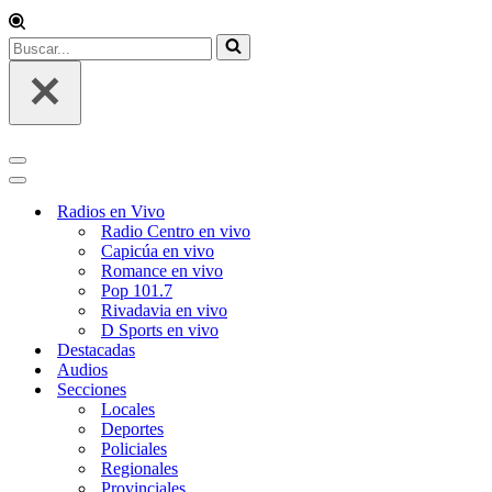
Buscar...
Menú
de
Menú
navegación
de
Radios en Vivo
navegación
Radio Centro en vivo
Capicúa en vivo
Romance en vivo
Pop 101.7
Rivadavia en vivo
D Sports en vivo
Destacadas
Audios
Secciones
Locales
Deportes
Policiales
Regionales
Provinciales